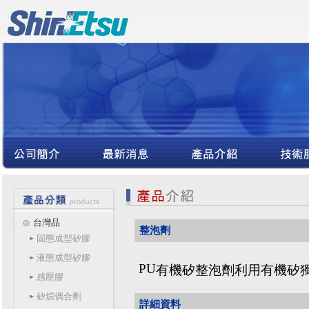
台灣品
整泡劑
固態成型矽膠
液態成型矽膠
PU
有機矽整泡劑利用有機矽
感壓膠
矽烷偶合劑
詳細資料