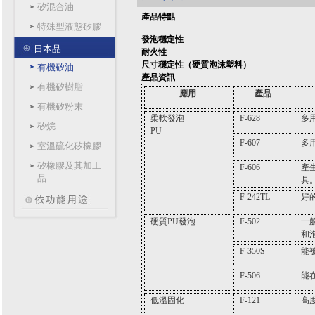
矽混合油
產品特點
特殊型液態矽膠
發泡穩定性
日本品
耐火性
尺寸穩定性（硬質泡沫塑料）
有機矽油
產品資訊
有機矽樹脂
應用
產品
有機矽粉末
柔軟
發泡
F-628
多
矽烷
PU
F-607
多
室溫硫化矽橡膠
矽橡膠及其加工
F-606
產
品
具
F-242TL
好
硬質PU發泡
F-502
一
和
F-350S
能
F-506
能
低溫固化
F-121
高