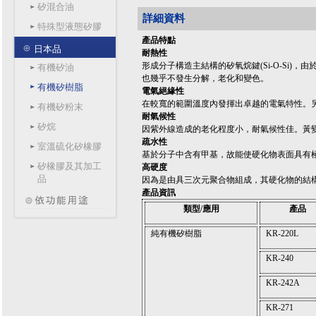
矽混合油
詳細資料
特殊型液態矽膠
產品特點
日本品
耐熱性
形成分子構造主結構的矽氧烷鍵(Si-O-Si
有機矽油
也幾乎不發生分解，老化和變色。
有機矽樹脂
電氣絕緣性
在較寬的範圍溫度內發揮出卓越的電氣特性。
有機矽粉末
耐氣候性
矽烷
因紫外線造成的老化程度小，耐氣候性佳。黃
疏水性
室溫硫化矽橡膠
基於分子中含有甲基，故能使硬化物表面具有
矽橡膠及其加工
高硬度
品
因為是由具三次元聚合物組成，其硬化物的結
產品資訊
類型/應用
產品
純有機矽樹脂
KR-220L
KR-240
KR-242A
KR-271