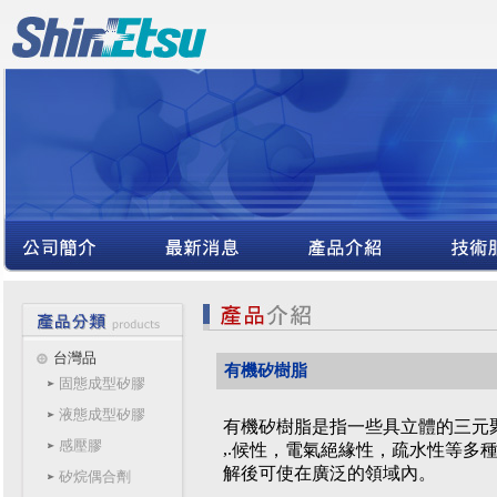
台灣品
有機矽樹脂
固態成型矽膠
液態成型矽膠
有機矽樹脂是指一些具立體的三元
感壓膠
,
.
候性，電氣絕緣性，疏水性等多
解後可使在廣泛的領域內。
矽烷偶合劑